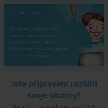
JISTÍME VÁS
Všechny online kurzy si můžete
vyzkoušet zadarmo a když se
náhodou netrefíte, do 14 dní od
zakoupení nám dejte vědět a my vám
bez otázek vrátíme peníze.
Jste připraveni rozšířit
svoje obzory?
Naučte se anglicky jak jste vždy