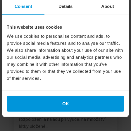
Consent
Details
About
This website uses cookies
We use cookies to personalise content and ads, to
provide social media features and to analyse our traffic.
We also share information about your use of our site with
our social media, advertising and analytics partners who
may combine it with other information that you’ve
Klasický kurz angličtiny nebo
provided to them or that they’ve collected from your use
online výuka?
of their services.
Výběr správné metody výuky angličtiny je
zásadním předpokladem, který rozhoduje o
tom, jestli se jazyk naučíte či nikoli. Metoda
OK
výuky ovlivňuje Vaší motivaci, má vliv na
četnost a délku Vašeho studia, na Vaše
rozpoložení a náladu při výuce, na množství
látky uložené...