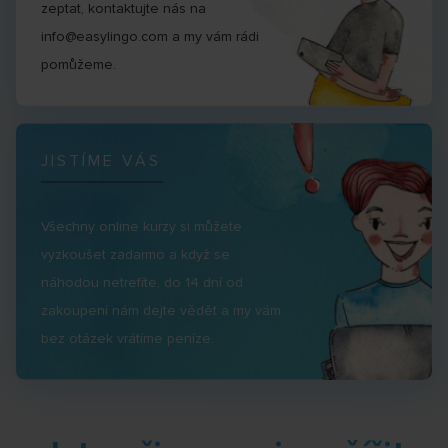
zeptat, kontaktujte nás na
info@easylingo.com a my vám rádi
pomůžeme.
JISTÍME VÁS
Všechny online kurzy si můžete
vyzkoušet zadarmo a když se
náhodou netrefíte, do 14 dní od
zakoupení nám dejte vědět a my vám
bez otázek vrátíme peníze.