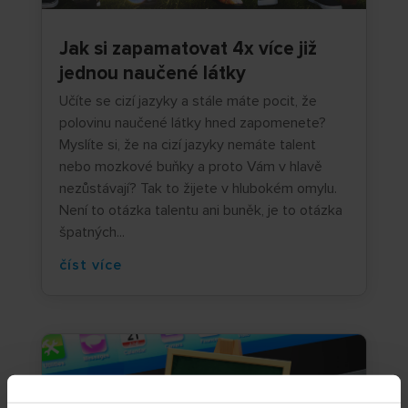
Jak si zapamatovat 4x více již
jednou naučené látky
Učíte se cizí jazyky a stále máte pocit, že
polovinu naučené látky hned zapomenete?
Myslíte si, že na cizí jazyky nemáte talent
nebo mozkové buňky a proto Vám v hlavě
nezůstávají? Tak to žijete v hlubokém omylu.
Není to otázka talentu ani buněk, je to otázka
špatných...
číst více