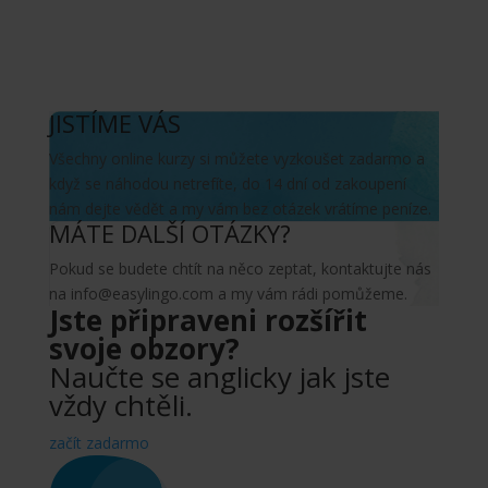
JISTÍME VÁS
Všechny online kurzy si můžete vyzkoušet zadarmo a
když se náhodou netrefíte, do 14 dní od zakoupení
nám dejte vědět a my vám bez otázek vrátíme peníze.
MÁTE DALŠÍ OTÁZKY?
Pokud se budete chtít na něco zeptat, kontaktujte nás
na info@easylingo.com a my vám rádi pomůžeme.
Jste připraveni rozšířit
svoje obzory?
Naučte se anglicky jak jste
vždy chtěli.
začít zadarmo