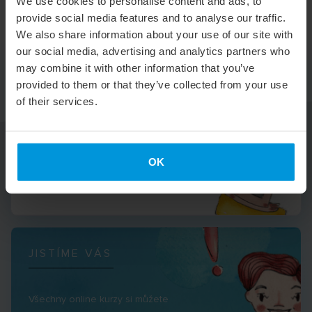
We use cookies to personalise content and ads, to
provide social media features and to analyse our traffic.
We also share information about your use of our site with
our social media, advertising and analytics partners who
may combine it with other information that you’ve
MÁTE DALŠÍ OTÁZKY?
provided to them or that they’ve collected from your use
of their services.
Pokud se budete chtít na něco
zeptat, kontaktujte nás na
OK
info@easylingo.com a my vám rádi
pomůžeme.
JISTÍME VÁS
Všechny online kurzy si můžete