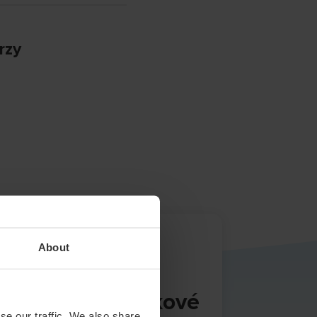
rzy
Obecné
About
kurzy
ro kvalitní jazykové
se our traffic. We also share