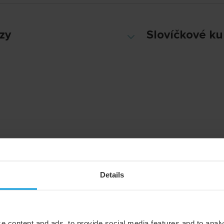
zy
Slovíčkové ku
3
Details
P
e content and ads, to provide social media features and to analy