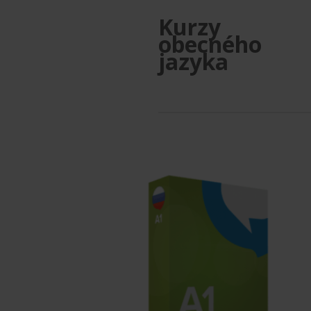
Kurzy
obecného
jazyka