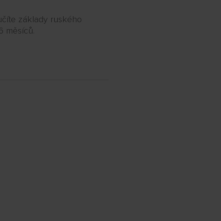
číte základy ruského
6 měsíců.