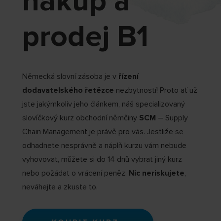
nákup a
prodej B1
Německá slovní zásoba je v
řízení
dodavatelského řetězce
nezbytností! Proto ať už
jste jakýmkoliv jeho článkem, náš specializovaný
slovíčkový kurz obchodní němčiny
SCM
– Supply
Chain Management je právě pro vás. Jestliže se
odhadnete nesprávně a náplň kurzu vám nebude
vyhovovat, můžete si do 14 dnů vybrat jiný kurz
nebo požádat o vrácení peněz.
Nic neriskujete
,
neváhejte a zkuste to.