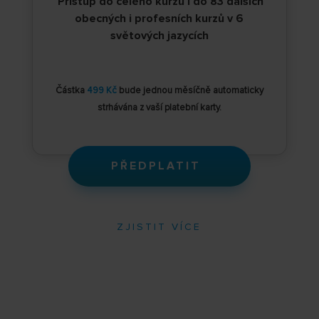
Přístup do celého kurzu i do 83 dalších
obecných i profesních kurzů v 6
světových jazycích
Částka
499 Kč
bude jednou měsíčně automaticky
strhávána z vaší platební karty.
PŘEDPLATIT
ZJISTIT VÍCE