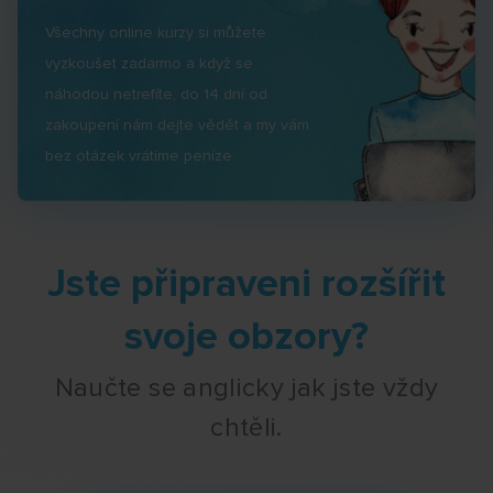
Všechny online kurzy si můžete
vyzkoušet zadarmo a když se
náhodou netrefíte, do 14 dní od
zakoupení nám dejte vědět a my vám
bez otázek vrátíme peníze.
Jste připraveni rozšířit
svoje obzory?
Naučte se anglicky jak jste vždy
chtěli.