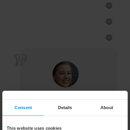
Za mě nejlepší a nejlépe zpracovaný
online kurz, který mě opravdu baví. Bez
Consent
Details
About
nucení si najdu každý den pár minut času
a výsledky jsou super. Stále mě to
motivuje jít dál a makat.
This website uses cookies