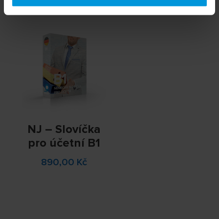
890,00
Kč
890,00
Kč
NJ – Slovíčka
pro účetní B1
890,00
Kč