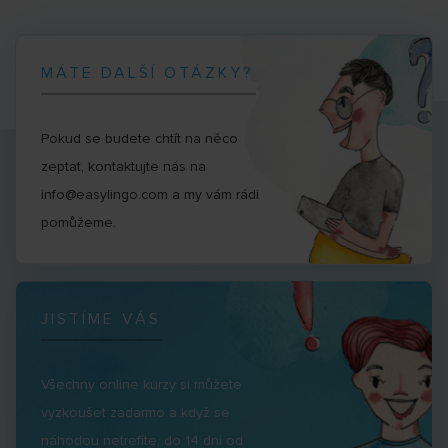
MÁTE DALŠÍ OTÁZKY?
Pokud se budete chtít na něco
zeptat, kontaktujte nás na
info@easylingo.com a my vám rádi
pomůžeme.
JISTÍME VÁS
Všechny online kurzy si můžete
vyzkoušet zadarmo a když se
náhodou netrefíte, do 14 dní od