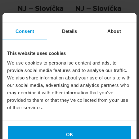
NJ – Slovíčka
NJ – Slovíčka
pro
pro logistiku B1
personalisty B1
890,00
Kč
Consent
Details
About
890,00
Kč
This website uses cookies
We use cookies to personalise content and ads, to
provide social media features and to analyse our traffic.
We also share information about your use of our site with
our social media, advertising and analytics partners who
may combine it with other information that you’ve
provided to them or that they’ve collected from your use
of their services.
NJ – Slovíčka
NJ – Slovíčka
pro IT B1
pro finance B1
OK