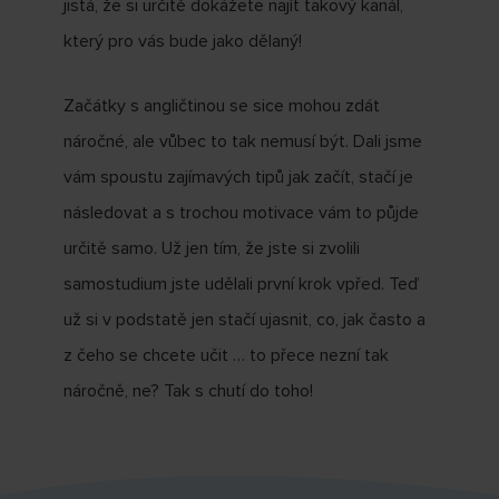
jistá, že si určitě dokážete najít takový kanál,
který pro vás bude jako dělaný!
Začátky s angličtinou se sice mohou zdát
náročné, ale vůbec to tak nemusí být. Dali jsme
vám spoustu zajímavých tipů jak začít, stačí je
následovat a s trochou motivace vám to půjde
určitě samo. Už jen tím, že jste si zvolili
samostudium jste udělali první krok vpřed. Teď
už si v podstatě jen stačí ujasnit, co, jak často a
z čeho se chcete učit … to přece nezní tak
náročně, ne? Tak s chutí do toho!