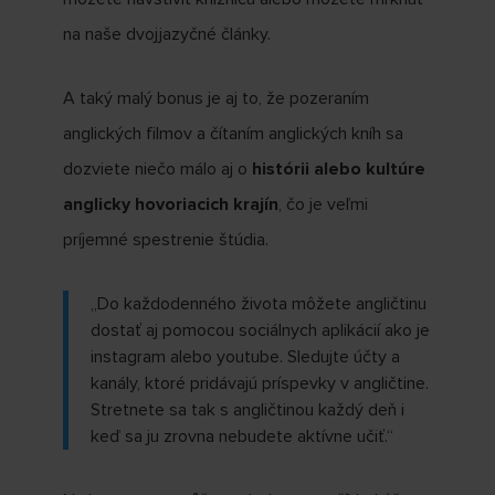
na naše dvojjazyčné články.
A taký malý bonus je aj to, že pozeraním
anglických filmov a čítaním anglických kníh sa
dozviete niečo málo aj o
histórii alebo kultúre
anglicky hovoriacich krajín
, čo je veľmi
príjemné spestrenie štúdia.
,,Do každodenného života môžete angličtinu
dostať aj pomocou sociálnych aplikácií ako je
instagram alebo youtube. Sledujte účty a
kanály, ktoré pridávajú príspevky v angličtine.
Stretnete sa tak s angličtinou každý deň i
keď sa ju zrovna nebudete aktívne učiť.“