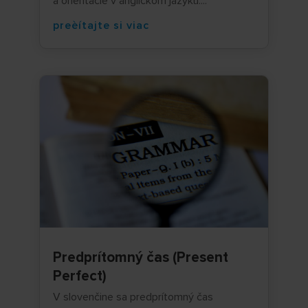
a orientácie v anglickom jazyku....
preèítajte si viac
Predprítomný čas (Present
Perfect)
V slovenčine sa predprítomný čas