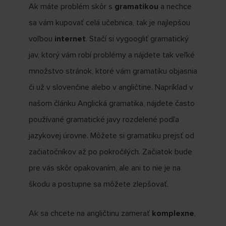
Ak máte problém skôr s
gramatikou
a nechce
sa vám kupovať celá učebnica, tak je najlepšou
voľbou
internet
. Stačí si vygoogliť gramatický
jav, ktorý vám robí problémy a nájdete tak veľké
množstvo stránok, ktoré vám gramatiku objasnia
či už v slovenčine alebo v angličtine. Napríklad v
našom článku Anglická gramatika, nájdete často
používané gramatické javy rozdelené podľa
jazykovej úrovne. Môžete si gramatiku prejsť od
začiatočníkov až po pokročilých. Začiatok bude
pre vás skôr opakovaním, ale ani to nie je na
škodu a postupne sa môžete zlepšovať.
Ak sa chcete na angličtinu zamerať
komplexne
,