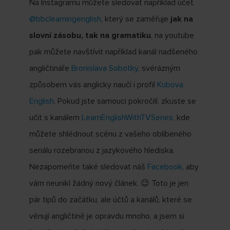
Na Instagramu můžete sledovat například účet
@bbclearningenglish
, který se zaměřuje
jak na
slovní zásobu, tak na gramatiku
, na youtube
pak můžete navštívit například kanál nadšeného
angličtináře
Bronislava Sobotky
, svérázným
způsobem vás anglicky naučí i profil
Kubova
English
. Pokud jste samouci pokročilí, zkuste se
učit s kanálem
LearnEnglishWithTVSeries
, kde
můžete shlédnout scénu z vašeho oblíbeného
seriálu rozebranou z jazykového hlediska.
Nezapomeňte také sledovat náš
Facebook
, aby
vám neunikl žádný nový článek. 😉 Toto je jen
pár tipů do začátku, ale účtů a kanálů, které se
věnují angličtině je opravdu mnoho, a jsem si