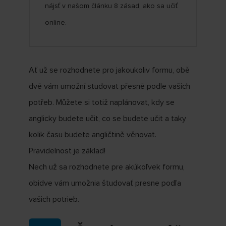
nájsť v našom článku 8 zásad, ako sa učiť
online.
Ať už se rozhodnete pro jakoukoliv formu, obě
dvě vám umožní studovat přesně podle vašich
potřeb. Můžete si totiž naplánovat, kdy se
anglicky budete učit, co se budete učit a taky
kolik času budete angličtině věnovat.
Pravidelnost je základ!
Nech už sa rozhodnete pre akúkoľvek formu,
obidve vám umožnia študovať presne podľa
vašich potrieb.