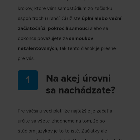
krokov, ktoré vám samoštúdium zo začiatku
aspoň trochu uľahčí. Či už ste
úplní alebo veční
začiatočníci, pokročilí samouci
alebo sa
dokonca považujete za
samoukov
netalentovaných,
tak tento článok je presne
pre vás.
Na akej úrovni
sa nachádzate?
Pre väčšinu vecí platí, že najťažšie je začať a
určite sa všetci zhodneme na tom, že so
štúdiom jazykov je to to isté. Začiatky ale