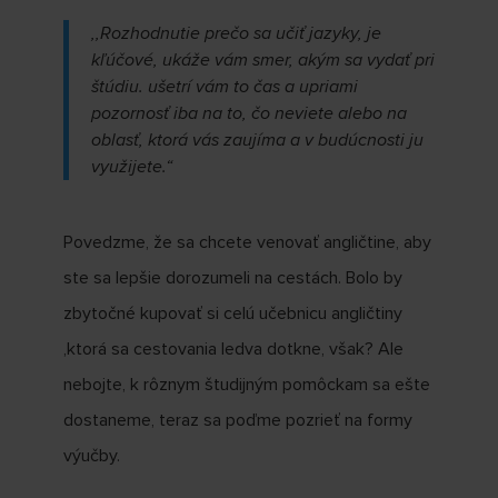
,,Rozhodnutie prečo sa učiť jazyky, je
kľúčové, ukáže vám smer, akým sa vydať pri
štúdiu. ušetrí vám to čas a upriami
pozornosť iba na to, čo neviete alebo na
oblasť, ktorá vás zaujíma a v budúcnosti ju
využijete.“
Povedzme, že sa chcete venovať angličtine, aby
ste sa lepšie dorozumeli na cestách. Bolo by
zbytočné kupovať si celú učebnicu angličtiny
,ktorá sa cestovania ledva dotkne, však? Ale
nebojte, k rôznym študijným pomôckam sa ešte
dostaneme, teraz sa poďme pozrieť na formy
výučby.