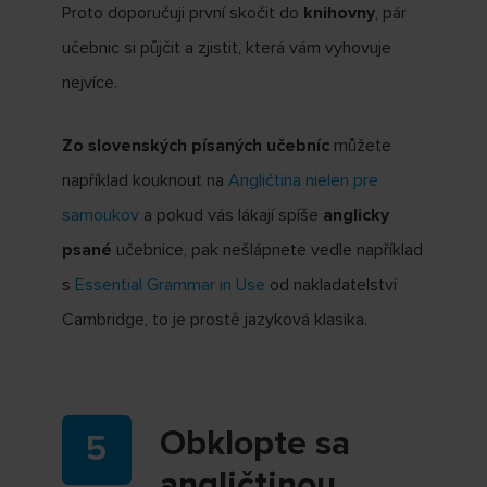
Proto doporučuji první skočit do
knihovny
, pár
učebnic si půjčit a zjistit, která vám vyhovuje
nejvíce.
Zo slovenských písaných učebníc
můžete
například kouknout na
Angličtina nielen pre
samoukov
a pokud vás lákají spíše
anglicky
psané
učebnice, pak nešlápnete vedle například
s
Essential Grammar in Use
od nakladatelství
Cambridge, to je prostě jazyková klasika.
Obklopte sa
angličtinou