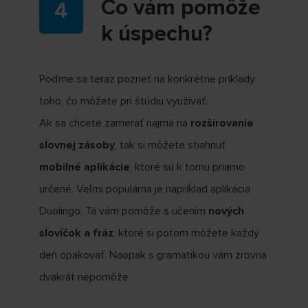
Čo vám pomôže
k úspechu?
Poďme sa teraz pozrieť na konkrétne príklady
toho, čo môžete pri štúdiu využívať.
Ak sa chcete zamerať najmä na
rozširovanie
slovnej zásoby
, tak si môžete stiahnuť
mobilné aplikácie
, ktoré sú k tomu priamo
určené. Veľmi populárna je napríklad aplikácia
Duolingo. Tá vám pomôže s učením
nových
slovíčok a fráz
, ktoré si potom môžete každý
deň opakovať. Naopak s gramatikou vám zrovna
dvakrát nepomôže.