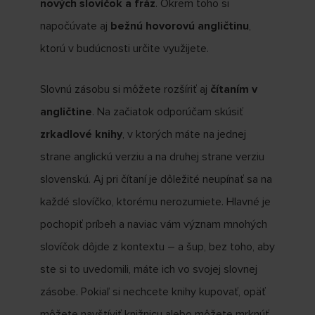
nových slovíčok a fráz
. Okrem toho si
napočúvate aj
bežnú hovorovú angličtinu
,
ktorú v budúcnosti určite využijete.
Slovnú zásobu si môžete rozšíriť aj
čítaním v
angličtine
. Na začiatok odporúčam skúsiť
zrkadlové knihy
, v ktorých máte na jednej
strane anglickú verziu a na druhej strane verziu
slovenskú. Aj pri čítaní je dôležité neupínať sa na
každé slovíčko, ktorému nerozumiete. Hlavné je
pochopiť príbeh a naviac vám význam mnohých
slovíčok dôjde z kontextu – a šup, bez toho, aby
ste si to uvedomili, máte ich vo svojej slovnej
zásobe. Pokiaľ si nechcete knihy kupovať, opäť
môžete navštíviť knižnicu alebo môžete mrknúť