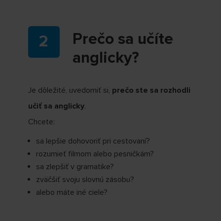
Prečo sa učíte
anglicky?
Je dôležité, uvedomiť si,
prečo ste sa rozhodli
učiť sa anglicky
.
Chcete:
sa lepšie dohovoriť pri cestovaní?
rozumieť filmom alebo pesničkám?
sa zlepšiť v gramatike?
zväčšiť svoju slovnú zásobu?
alebo máte iné ciele?