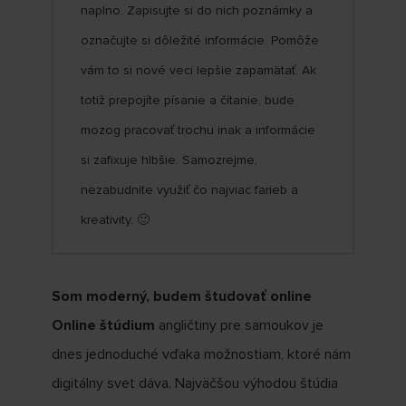
naplno. Zapisujte si do nich poznámky a
označujte si dôležité informácie. Pomôže
vám to si nové veci lepšie zapamätať. Ak
totiž prepojíte písanie a čítanie, bude
mozog pracovať trochu inak a informácie
si zafixuje hlbšie. Samozrejme,
nezabudnite využiť čo najviac farieb a
kreativity. 🙂
Som moderný, budem študovať online
Online štúdium
angličtiny pre samoukov je
dnes jednoduché vďaka možnostiam, ktoré nám
digitálny svet dáva. Najväčšou výhodou štúdia