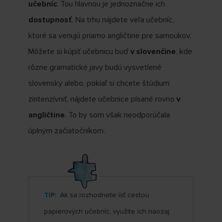
učebníc
. Tou hlavnou je jednoznačne ich
dostupnosť
. Na trhu nájdete veľa učebníc,
ktoré sa venujú priamo angličtine pre samoukov.
Môžete si kúpiť učebnicu buď
v slovenčine
, kde
rôzne gramatické javy budú vysvetlené
slovensky alebo, pokiaľ si chcete štúdium
zintenzívniť, nájdete učebnice písané rovno
v
angličtine
. To by som však neodporúčala
úplným začiatočníkom.
TIP:
Ak sa rozhodnete ísť cestou
papierových učebníc, využite ich naozaj