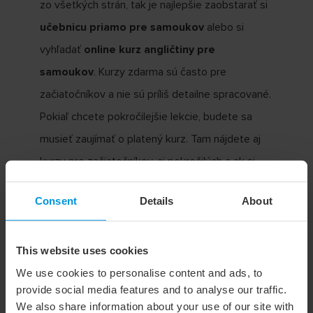
zo všetkých strán, tak je najlepšie zaobstarať si
učebnicu priamo pre samoukov
alebo si
vyhľadať
online kurz angličtiny pre
samoukov
. Kurzy zdarma sú často pre
začiatočníkov a nie sú príliš detailne spracované.
Pokiaľ chcete pokročilejšie lekcie, budete sa
musieť zaujímať o platený kurz. Tam nájdete aj
kurzy pre začiatočníkov, aj pokročilých a ak si
rozpočítate investíciu do kurzu na čas, tak vás
Consent
Details
About
lekcie obvykle vyjdú na pár korún.
This website uses cookies
We use cookies to personalise content and ads, to
provide social media features and to analyse our traffic.
TIP:
Napríklad
EasyLingo
ponúká
širokú
We also share information about your use of our site with