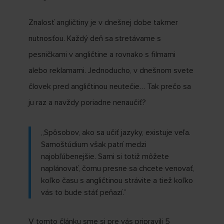
Znalosť angličtiny je v dnešnej dobe takmer
nutnosťou. Každý deň sa stretávame s
pesničkami v angličtine a rovnako s filmami
alebo reklamami. Jednoducho, v dnešnom svete
človek pred angličtinou neutečie… Tak prečo sa
ju raz a navždy poriadne nenaučiť?
,,Spôsobov, ako sa učiť jazyky, existuje veľa.
Samoštúdium však patrí medzi
najobľúbenejšie. Sami si totiž môžete
naplánovať, čomu presne sa chcete venovať,
koľko času s angličtinou strávite a tiež koľko
vás to bude stáť peňazí.”
V tomto článku sme si pre vás pripravili 5