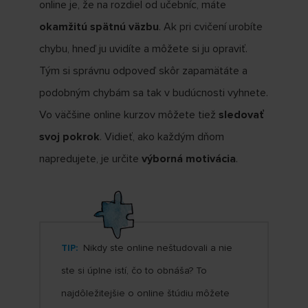
online je, že na rozdiel od učebníc, máte
okamžitú spätnú väzbu
. Ak pri cvičení urobíte
chybu, hneď ju uvidíte a môžete si ju opraviť.
Tým si správnu odpoveď skôr zapamätáte a
podobným chybám sa tak v budúcnosti vyhnete.
Vo väčšine online kurzov môžete tiež
sledovať
svoj pokrok
. Vidieť, ako každým dňom
napredujete, je určite
výborná motivácia
.
TIP:
Nikdy ste online neštudovali a nie
ste si úplne istí, čo to obnáša? To
najdôležitejšie o online štúdiu môžete