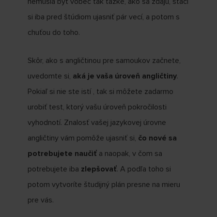
nemusia byť vôbec tak ťažké, ako sa zdajú, stačí
si iba pred štúdiom ujasniť pár vecí, a potom s
chuťou do toho.
Skôr, ako s angličtinou pre samoukov začnete,
uvedomte si,
aká je vaša úroveň angličtiny
.
Pokiaľ si nie ste istí , tak si môžete zadarmo
urobiť test, ktorý vašu úroveň pokročilosti
vyhodnotí. Znalosť vašej jazykovej úrovne
angličtiny vám pomôže ujasniť si,
čo nové sa
potrebujete naučiť
a naopak, v čom sa
potrebujete iba
zlepšovať
. A podľa toho si
potom vytvoríte študijný plán presne na mieru
pre vás.