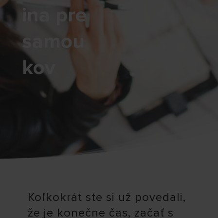
ina pre
samou
kov
Koľkokrát ste si už povedali,
že je konečne čas, začať s